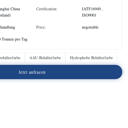
anghai China
Certification:
IATF16949 ,
stland)
ISO9001
rhandlung
Price:
negotiable
0 Tonnen pro Tag
ehälterfarbe
AAU-Behälterfarbe
Hydrophobe Behälterfarbe
J
e
t
z
t
a
n
f
r
a
g
e
n