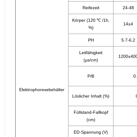
Reifezeit
24-48
Körper (120 ℃ /1h,
14±4
%)
PH
5.7-6.2
Leitfähigkeit
1200±40
(μs/cm)
P/B
0
Elektrophoresebehälter
Löslicher Inhalt (%)
Füllstand-Fallkopf
(cm)
ED-Spannung (V)