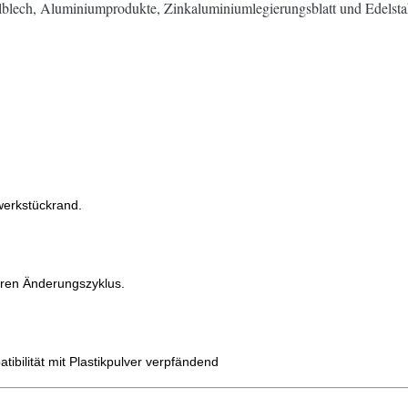
hlblech, Aluminiumprodukte, Zinkaluminiumlegierungsblatt und Edelstah
werkstückrand.
eren Änderungszyklus.
ibilität mit Plastikpulver verpfändend