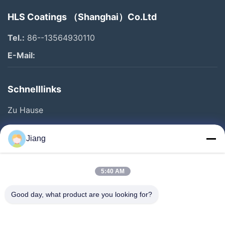
HLS Coatings （Shanghai）Co.Ltd
Tel.:
86--13564930110
E-Mail:
Schnelllinks
Zu Hause
Produkte
Jiang
Videos
VR-Show
5:40 AM
Über Uns
Good day, what product are you looking for?
Werksbesichtigung
Qualitätskontrolle