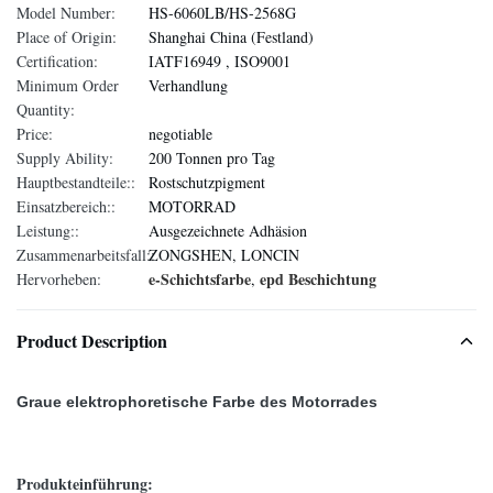
Model Number:
HS-6060LB/HS-2568G
Place of Origin:
Shanghai China (Festland)
Certification:
IATF16949 , ISO9001
Minimum Order
Verhandlung
Quantity:
Price:
negotiable
Supply Ability:
200 Tonnen pro Tag
Hauptbestandteile::
Rostschutzpigment
Einsatzbereich::
MOTORRAD
Leistung::
Ausgezeichnete Adhäsion
Zusammenarbeitsfall::
ZONGSHEN, LONCIN
e-Schichtsfarbe
epd Beschichtung
Hervorheben:
,
Product Description
Graue elektrophoretische Farbe des Motorrades
Produkteinführung: