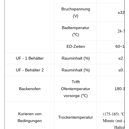
Bruchspannung
≥320
(V)
Badtemperatur
28-35
(℃)
ED-Zeiten
60~18
UF - 1 Behälter
Rauminhalt (%)
≤2.0
UF - Behälter 2
Rauminhalt (%)
≤0.8
Trifft
Backenofen
Ofentemperatur
180-19
vorsorge (℃)
(175-185) ℃ × 
Kurieren von
Trockentemperatur
Minute (mit zuf
Bedingungen
Haltezeit