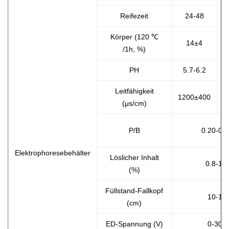
Reifezeit
24-48
Körper (120 ℃
14±4
/1h, %)
PH
5.7-6.2
Leitfähigkeit
1200±400
1
(μs/cm)
P/B
0.20-0.
Elektrophoresebehälter
Löslicher Inhalt
0.8-1.5
(%)
Füllstand-Fallkopf
10-15
(cm)
ED-Spannung (V)
0-300