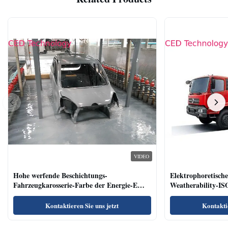
VIDEO
Hohe werfende Beschichtungs-
Elektrophoretisch
Fahrzeugkarosserie-Farbe der Energie-E
Weatherability-IS
enthält nicht Schwermetall
Kontaktieren Sie uns jetzt
Kontaktie