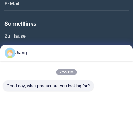
E-Mail:
Schnelllinks
Zu Hause
Produkte
Jiang
Videos
VR-Show
2:55 PM
Über Uns
Good day, what product are you looking for?
Werksbesichtigung
Qualitätskontrolle
Kontakt Mit Uns
Bitte Um Ein Angebot