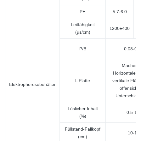
PH
5.7-6.0
Leitfähigkeit
1200±400
1
(μs/cm)
P/B
0.08-0.
Machen S
Horizontaleb
L Platte
vertikale Fläc
Elektrophoresebehälter
offensichtl
Unterschiede
Löslicher Inhalt
0.5-1.8
(%)
Füllstand-Fallkopf
10-15
(cm)