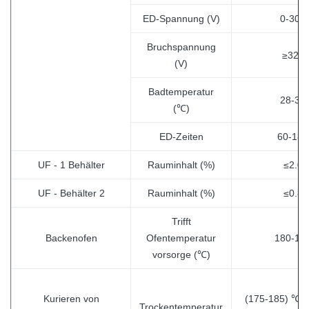
ED-Spannung (V)
0-300
Bruchspannung
≥320
(V)
Badtemperatur
28-35
(℃)
ED-Zeiten
60-180
UF - 1 Behälter
Rauminhalt (%)
≤2.0
UF - Behälter 2
Rauminhalt (%)
≤0.8
Trifft
Backenofen
Ofentemperatur
180-19
vorsorge (℃)
Kurieren von
(175-185) ℃× 
Trockentemperatur