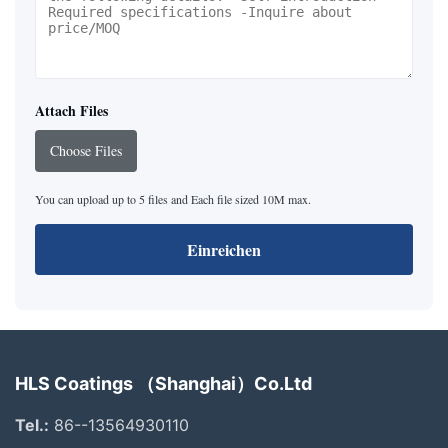
Attach Files
Choose Files
You can upload up to 5 files and Each file sized 10M max.
Einreichen
HLS Coatings （Shanghai）Co.Ltd
Tel.:
86--13564930110