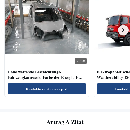
VIDEO
Hohe werfende Beschichtungs-
Elektrophoretisch
Fahrzeugkarosserie-Farbe der Energie-E
Weatherability-IS
enthält nicht Schwermetall
Kontaktieren Sie uns jetzt
Kontaktie
Antrag A Zitat