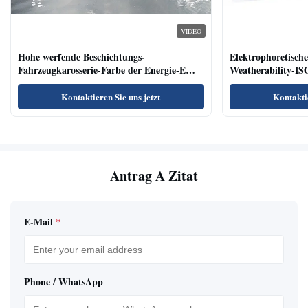
VIDEO
Hohe werfende Beschichtungs-
Elektrophoretisch
Fahrzeugkarosserie-Farbe der Energie-E
Weatherability-IS
enthält nicht Schwermetall
Kontaktieren Sie uns jetzt
Kontaktie
Antrag A Zitat
E-Mail
*
Phone / WhatsApp