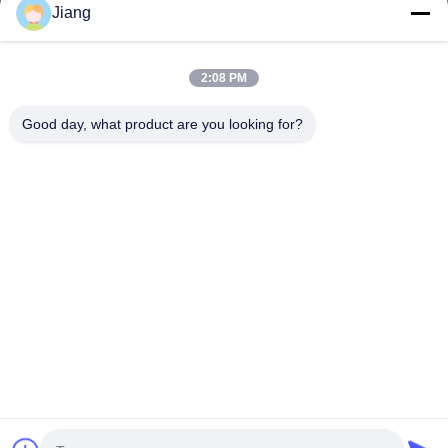
Jiang
Videos
VR-Show
2:08 PM
Über Uns
Good day, what product are you looking for?
Werksbesichtigung
Qualitätskontrolle
Kontakt Mit Uns
Bitte Um Ein Angebot
Follow Us
©2018- HLS Coatings （Shanghai）Co.Ltd. - Alle. Alle Rechte