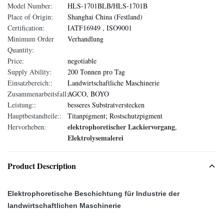
Model Number:
HLS-1701BLB/HLS-1701B
Place of Origin:
Shanghai China (Festland)
Certification:
IATF16949 , ISO9001
Minimum Order
Verhandlung
Quantity:
Price:
negotiable
Supply Ability:
200 Tonnen pro Tag
Einsatzbereich::
Landwirtschaftliche Maschinerie
Zusammenarbeitsfall::
AGCO, BOYO
Leistung::
besseres Substratverstecken
Hauptbestandteile::
Titanpigment; Rostschutzpigment
elektrophoretischer Lackiervorgang
Hervorheben:
,
Elektrolysemalerei
Product Description
Elektrophoretische Beschichtung für Industrie der
landwirtschaftlichen Maschinerie