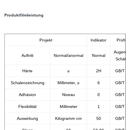
Produktfilmleistung
Projekt
Indikator
Prüfno
Augenfäl
Auftritt
Normal/anormal
Normal
Schätz
Härte
≥
2H
GB/T 6
Schalenzeichnung
Millimeter, ≥
6
GB/T 9
Adhäsion
Niveau
0
GB/T 9
Flexibilität
Millimeter
1
GB/T 1
Auswirkung
Kilogramm·cm
50
GB/T 1