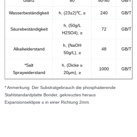
Glanz
60
50-80
GB/T 9
Wasserbeständigkeit
h, (23±2)℃, ≥
240
GB/T 1
h, (50g/L
Säurebeständigkeit
72
GB/T 9
H2SO4), ≥
h, (NaOH
Alkaliwiderstand
48
GB/T 9
50g/L), ≥
*Salt
h, (Dicke ≥
1000
GB/T 1
Spraywiderstand
20μm), ≥
* Anmerkung: Der Substratgebrauch die phosphatierende
Stahlstandardplatte Bonder, gekreuztes heraus
Expansionseklipse ≤ in einer Richtung 2mm.